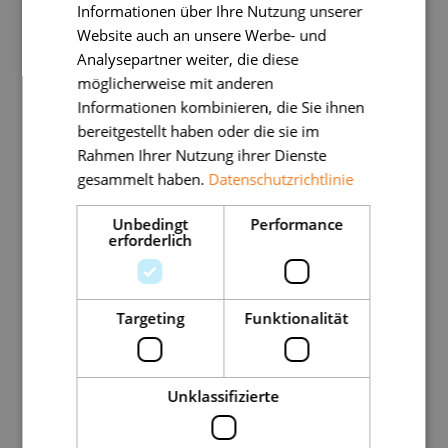
Informationen über Ihre Nutzung unserer
Gut belegte Vorteile
Website auch an unsere Werbe- und
Analysepartner weiter, die diese
möglicherweise mit anderen
Die Wirkung von Kälte ist bekannt dafür:
Informationen kombinieren, die Sie ihnen
bereitgestellt haben oder die sie im
Rahmen Ihrer Nutzung ihrer Dienste
Entzündungsreaktionen zu begrenzen,
gesammelt haben.
Datenschutzrichtlinie
Ödeme und Wärmegefühle zu reduzieren,
Unbedingt
Performance
erforderlich
Schmerzen vorübergehend zu lindern.
Damit ist sie besonders geeignet bei akuten
Targeting
Funktionalität
Schüben oder nach längerer Belastung der
Hand.
Unklassifizierte