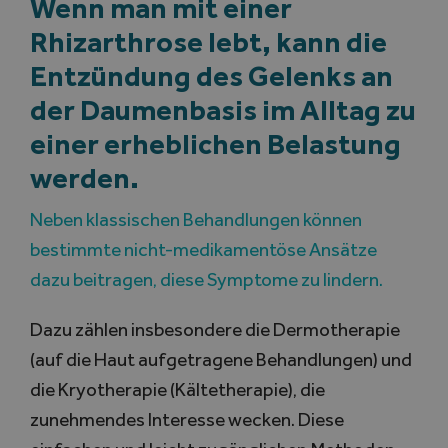
Wenn man mit einer
Rhizarthrose lebt, kann die
Search
Entzündung des Gelenks an
for:
der Daumenbasis im Alltag zu
einer erheblichen Belastung
werden.
Neben klassischen Behandlungen können
bestimmte nicht-medikamentöse Ansätze
dazu beitragen, diese Symptome zu lindern.
Dazu zählen insbesondere die Dermotherapie
(auf die Haut aufgetragene Behandlungen) und
die Kryotherapie (Kältetherapie), die
zunehmendes Interesse wecken. Diese