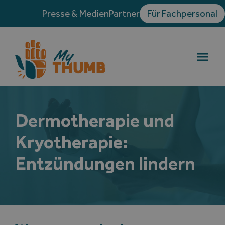
Skip
Presse & Medien
Partner
Für Fachpersonal
to
content
Togg
Navi
Die Rhizarthrose
Dermotherapie und
Behandlungen
Kryotherapie:
Erfahrungsberichte
Entzündungen lindern
Blog
Verzeichnis der Handchirurgen