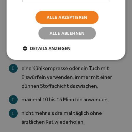
Wie wendet man Kälte sicher an?
ALLE AKZEPTIEREN
Die Anwendung sollte kontrolliert erfolgen, um
ALLE ABLEHNEN
Kälteschäden zu vermeiden. Einige
DETAILS ANZEIGEN
Empfehlungen:
eine Kühlkompresse oder ein Tuch mit
Eiswürfeln verwenden, immer mit einer
dünnen Stoffschicht dazwischen,
maximal 10 bis 15 Minuten anwenden,
nicht mehr als dreimal täglich ohne
ärztlichen Rat wiederholen.