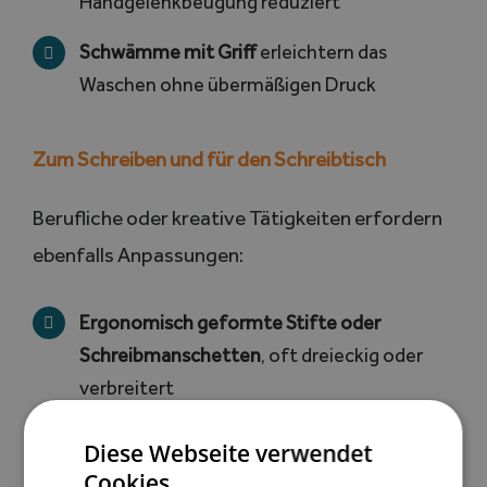
Handgelenkbeugung reduziert
Schwämme mit Griff
erleichtern das
Waschen ohne übermäßigen Druck
Zum Schreiben und für den Schreibtisch
Berufliche oder kreative Tätigkeiten erfordern
ebenfalls Anpassungen:
Ergonomisch geformte Stifte oder
Schreibmanschetten
, oft dreieckig oder
verbreitert
Scheren oder Büroutensilien mit Hilfsgriff,
Diese Webseite verwendet
die den Kraftaufwand verringern
Cookies.