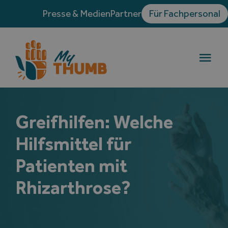
Skip
Presse & Medien
Partner
Für Fachpersonal
to
content
Togg
Navi
Die Rhizarthrose
Greifhilfen: Welche
Behandlungen
Hilfsmittel für
Erfahrungsberichte
Patienten mit
Rhizarthrose?
Blog
Verzeichnis der Handchirurgen