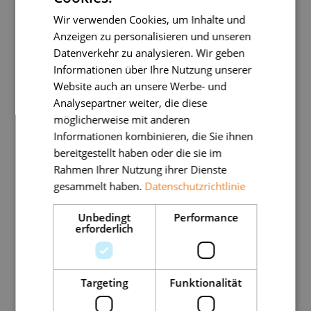
Wir verwenden Cookies, um Inhalte und
Neigbare Dokumentenhalter
, um das
Anzeigen zu personalisieren und unseren
Halten von Unterlagen mit ausgestrecktem
Datenverkehr zu analysieren. Wir geben
Arm zu vermeiden
Informationen über Ihre Nutzung unserer
Website auch an unsere Werbe- und
Analysepartner weiter, die diese
Einige Accessoires sind speziell für berufliche
möglicherweise mit anderen
Informationen kombinieren, die Sie ihnen
Tätigkeiten konzipiert, andere können je nach
bereitgestellt haben oder die sie im
Gewohnheiten auch für zu Hause angepasst
Rahmen Ihrer Nutzung ihrer Dienste
gesammelt haben.
Datenschutzrichtlinie
werden.
Unbedingt
Performance
erforderlich
Targeting
Funktionalität