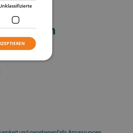
Unklassifizierte
t werden sollte.
en Daumen
KZEPTIEREN
:
ksamkeit und gegebenenfalls Anpassungen.