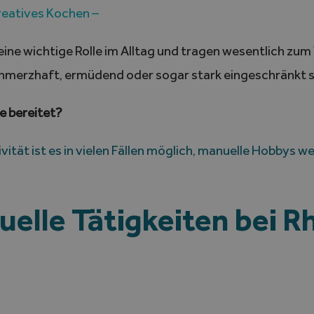
kreatives Kochen –
ine wichtige Rolle im Alltag und tragen wesentlich zum 
hmerzhaft, ermüdend oder sogar stark eingeschränkt s
e bereitet?
ivität ist es in vielen Fällen möglich, manuelle Hobbys w
lle Tätigkeiten bei R