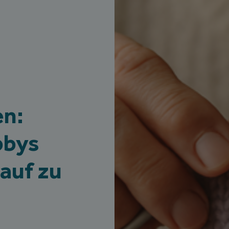
en:
bbys
auf zu