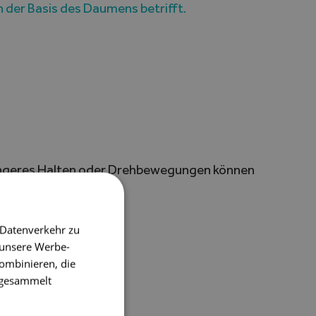
 der Basis des Daumens betrifft.
längeres Halten oder Drehbewegungen können
 Datenverkehr zu
 unsere Werbe-
ombinieren, die
e gesammelt