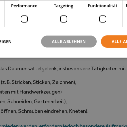
Performance
Targeting
Funktionalität
ätigkeit kontraindiziert ist, sondern dass sie angepass
ktivitäten belasten d
EIGEN
ALLE ABLEHNEN
ALLE A
das Daumensattelgelenk, insbesondere Tätigkeiten mit
(z. B. Stricken, Sticken, Zeichnen),
beiten mit Handwerkzeugen)
hen, Schneiden, Gartenarbeit),
r öffnen, Schrauben eindrehen, Kneten).
vermieden werden, erfordern jedoch besondere Aufmer