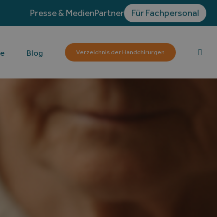
Presse & Medien
Partner
Für Fachpersonal
te
Blog
Verzeichnis der Handchirurgen