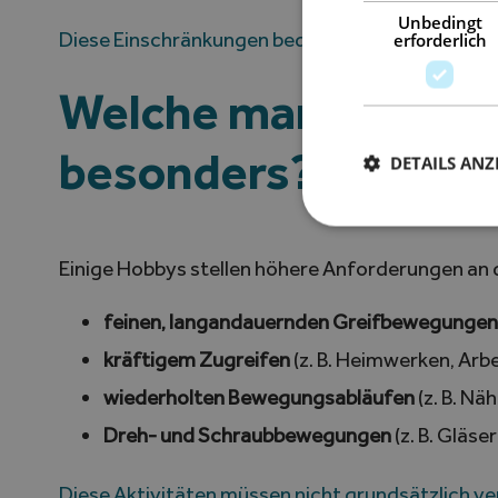
Unbedingt
Diese Einschränkungen bedeuten nicht, dass die T
erforderlich
Welche manuellen A
besonders?
DETAILS ANZ
Einige Hobbys stellen höhere Anforderungen an 
feinen, langandauernden Greifbewegungen
kräftigem Zugreifen
(z. B. Heimwerken, Ar
wiederholten Bewegungsabläufen
(z. B. Nä
Dreh- und Schraubbewegungen
(z. B. Gläse
Diese Aktivitäten müssen nicht grundsätzlich 