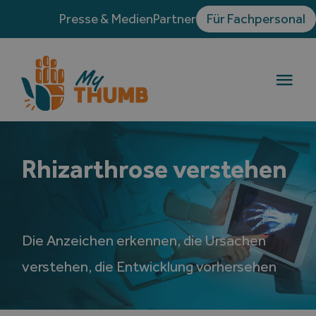
Skip
Presse & Medien
Partner
Für Fachpersonal
to
content
Togg
Navi
Die Rhizarthrose
Rhizarthrose verstehen
Behandlungen
Erfahrungsberichte
Die Anzeichen erkennen, die Ursachen
verstehen, die Entwicklung vorhersehen
Blog
Verzeichnis der Handchirurgen