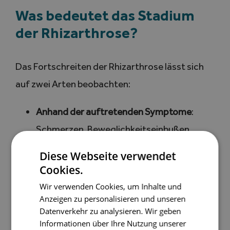
Was bedeutet das Stadium
der Rhizarthrose?
Das Fortschreiten der Rhizarthrose lässt sich
auf zwei Arten beobachten:
Anhand der auftretenden Symptome
:
Schmerzen, Beweglichkeitseinbußen,
Einschränkungen bei alltäglichen
Diese Webseite verwendet
Bewegungen.
Cookies.
Anhand bildgebender Verfahren
Wir verwenden Cookies, um Inhalte und
(Röntgenaufnahmen)
: Der Arzt kann den
Anzeigen zu personalisieren und unseren
Datenverkehr zu analysieren. Wir geben
Zustand des Gelenks, die Abnutzung des
Informationen über Ihre Nutzung unserer