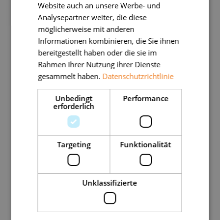
Knorpels oder die Bildung kleiner
Website auch an unsere Werbe- und
Analysepartner weiter, die diese
Knochenauswüchse (Osteophyten)
möglicherweise mit anderen
beobachten.
Informationen kombinieren, die Sie ihnen
bereitgestellt haben oder die sie im
Manchmal sind die auf einem Röntgenbild
Rahmen Ihrer Nutzung ihrer Dienste
gesammelt haben.
Datenschutzrichtlinie
sichtbaren Anzeichen weiter fortgeschritten
als die empfundenen Symptome.
Unbedingt
Performance
erforderlich
Deshalb basiert die Diagnose auf einer
Kombination aus klinischer Beobachtung und
Targeting
Funktionalität
Bildgebung.
Unklassifizierte