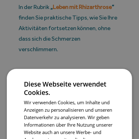
In der Rubrik
„
Leben mit Rhizarthrose
“
finden Sie praktische Tipps, wie Sie Ihre
Aktivitäten fortsetzen können, ohne
dass sich die Schmerzen
verschlimmern.
Diese Webseite verwendet
Gelegentlich sind
Cookies.
beide Hände
Wir verwenden Cookies, um Inhalte und
Anzeigen zu personalisieren und unseren
Datenverkehr zu analysieren. Wir geben
betroffen
Informationen über Ihre Nutzung unserer
Website auch an unsere Werbe- und