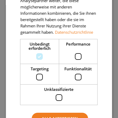
Analysepartner weiter, die diese
möglicherweise mit anderen
Informationen kombinieren, die Sie ihnen
Eine Rhizarthrose betrifft anfangs meist nur
bereitgestellt haben oder die sie im
einen Daumen. Mit der Zeit kann sich jedoch
Rahmen Ihrer Nutzung ihrer Dienste
auch die andere Seite entwickeln – manchmal
gesammelt haben.
Datenschutzrichtlinie
erst Monate oder sogar Jahre später.
Unbedingt
Performance
erforderlich
Wenn beide Daumen betroffen sind, fallen viele
Alltagsbewegungen noch schwerer, weil Kraft
Targeting
Funktionalität
und Beweglichkeit auf beiden Seiten weiter
nachlassen.
Unklassifizierte
Häufig tritt eine Rhizarthrose bei älteren Frauen
auf. Auch Menschen, die ihre Hände beruflich
oder privat stark und gleichmäßig belasten,