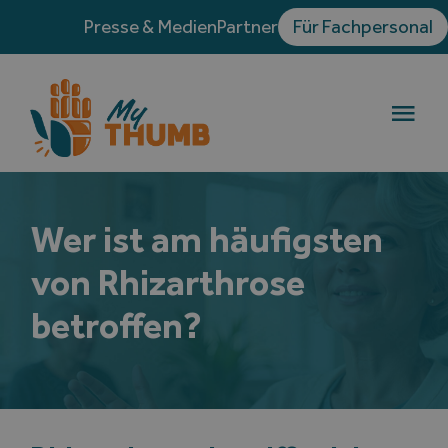
Skip
Presse & Medien
Partner
Für Fachpersonal
to
content
Togg
Navi
Die Rhizarthrose
Wer ist am häufigsten
Behandlungen
von Rhizarthrose
Erfahrungsberichte
betroffen?
Blog
Verzeichnis der Handchirurgen